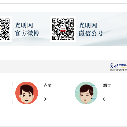
点赞
飘过
0
0