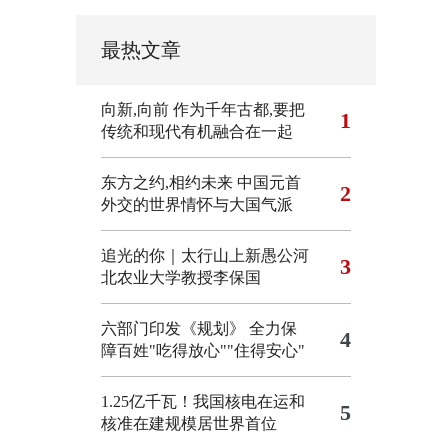
最热文章
向新,向前
作为千年古都,要把
1
传统和现代有机融合在一起
东方之约,相约未来 中国元首
2
外交的世界情怀与大国气派
追光的你｜太行山上新愚公河
3
北农业大学教授李保国
六部门印发《规划》 全力保
4
障百姓"吃得放心""住得安心"
1.25亿千瓦！我国核电在运和
5
核准在建规模居世界首位