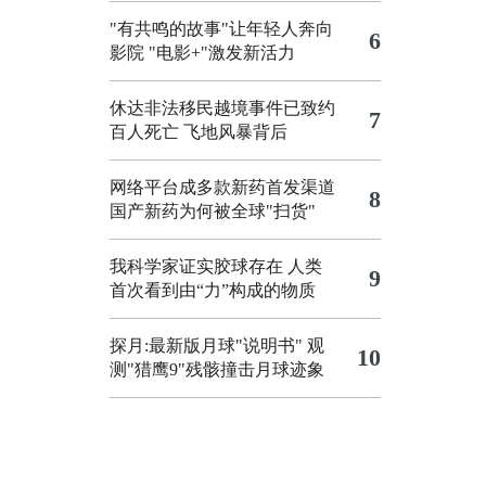
"有共鸣的故事"让年轻人奔向
6
影院
"电影+"激发新活力
休达非法移民越境事件已致约
7
百人死亡
飞地风暴背后
网络平台成多款新药首发渠道
8
国产新药为何被全球"扫货"
我科学家证实胶球存在 人类
9
首次看到由“力”构成的物质
探月:最新版月球"说明书"
观
10
测"猎鹰9"残骸撞击月球迹象