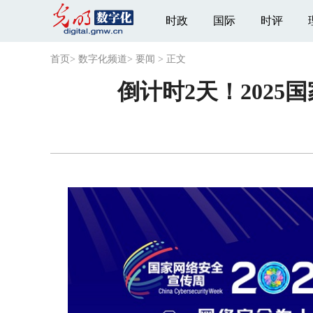
时政
国际
时评
首页
>
数字化频道
>
要闻
>
正文
倒计时2天！202