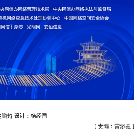
赵鹏超
设计：
杨经国
[
责编：雷渺鑫
]