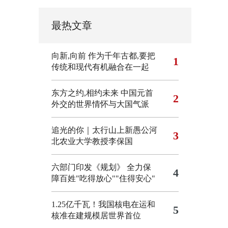
最热文章
向新,向前
作为千年古都,要把
1
传统和现代有机融合在一起
东方之约,相约未来 中国元首
2
外交的世界情怀与大国气派
追光的你｜太行山上新愚公河
3
北农业大学教授李保国
六部门印发《规划》 全力保
4
障百姓"吃得放心""住得安心"
1.25亿千瓦！我国核电在运和
5
核准在建规模居世界首位