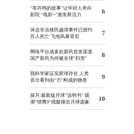
"有共鸣的故事"让年轻人奔向
6
影院
"电影+"激发新活力
休达非法移民越境事件已致约
7
百人死亡
飞地风暴背后
网络平台成多款新药首发渠道
8
国产新药为何被全球"扫货"
我科学家证实胶球存在 人类
9
首次看到由“力”构成的物质
探月:最新版月球"说明书"
观
10
测"猎鹰9"残骸撞击月球迹象