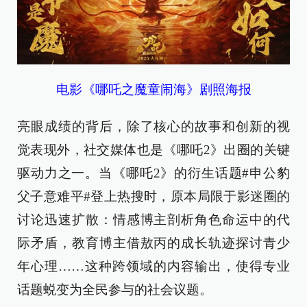
电影《哪吒之魔童闹海》剧照海报
亮眼成绩的背后，除了核心的故事和创新的视
觉表现外，社交媒体也是《哪吒2》出圈的关键
驱动力之一。当《哪吒2》的衍生话题#申公豹
父子意难平#登上热搜时，原本局限于影迷圈的
讨论迅速扩散：情感博主剖析角色命运中的代
际矛盾，教育博主借敖丙的成长轨迹探讨青少
年心理……这种跨领域的内容输出，使得专业
话题蜕变为全民参与的社会议题。