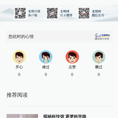
您此时的心情
开心
难过
点赞
飘过
0
0
0
0
推荐阅读
探秘科技馆 逐梦科学路