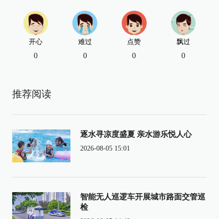
开心
难过
点赞
飘过
0
0
0
0
推荐阅读
逐水寻凉度盛夏 亲水游乐悦人心
2026-08-05 15:01
智能无人巡逻车开展城市路面交管巡
检