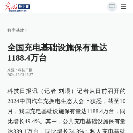
数字基建
>
全国充电基础设施保有量达
1188.4万台
来源：
科技日报
2024-12-03 16:37
科技日报讯（记者 刘垠）记者从日前召开的
2024中国汽车充换电生态大会上获悉，截至10
月，我国充电基础设施保有量达1188.4万台，同
比增长49.4%。其中，公共充电基础设施保有量
达339.1万台，同比增长34.3%；私人充电基础