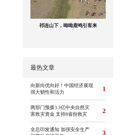
祁连山下，呦呦鹿鸣引客来
最热文章
向新向优向好！中国经济展现
1
强大韧性和活力
两部门预拨3.3亿中央自然灾
2
害救灾资金 支持8省份救灾
全总印发通知 加强安全生产
3