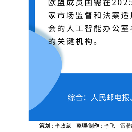
策划：
李政葳
整理/制作：
李飞 雷渺