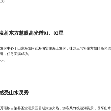
:38
发射东方慧眼高光谱01、02星
发射中心于山东海阳附近海域实施海上发射，捷龙三号将东方慧眼高光谱
道，任务圆满成功。
:28
感受山水灵秀
秀瑶族自治县圣堂湖景区暑期旅游火热，游客乘竹筏游湖赏景，尽享山水