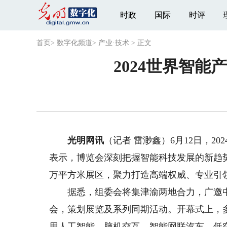
时政
国际
时评
首页
>
数字化频道
>
产业·技术
>
正文
2024世界智
光明网讯
（记者 雷渺鑫）6月12日，
表示，博览会深刻把握智能科技发展的新趋
万平方米展区，聚力打造高端权威、专业引
据悉，组委会将集津渝两地合力，广邀中
会，策划展览及系列同期活动。开幕式上，
用人工智能、脑机交互、智能网联汽车、低