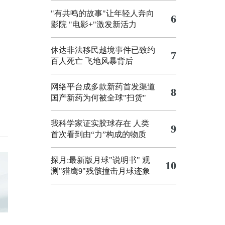
"有共鸣的故事"让年轻人奔向
6
影院
"电影+"激发新活力
休达非法移民越境事件已致约
7
百人死亡
飞地风暴背后
网络平台成多款新药首发渠道
8
国产新药为何被全球"扫货"
我科学家证实胶球存在 人类
9
首次看到由“力”构成的物质
探月:最新版月球"说明书"
观
10
测"猎鹰9"残骸撞击月球迹象