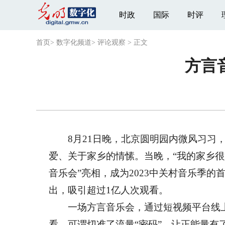
时政
国际
时评
首页
>
数字化频道
>
评论观察
>
正文
方言
8月21日晚，北京圆明园内微风习习，
爱、关于家乡的情愫。当晚，“我的家乡很
音乐会”亮相，成为2023中关村音乐季
出，吸引超过1亿人次观看。
一场方言音乐会，通过短视频平台线上
看，可谓切准了流量“密码”，让正能量有