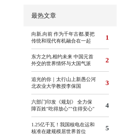
最热文章
向新,向前
作为千年古都,要把
1
传统和现代有机融合在一起
东方之约,相约未来 中国元首
2
外交的世界情怀与大国气派
追光的你｜太行山上新愚公河
3
北农业大学教授李保国
六部门印发《规划》 全力保
4
障百姓"吃得放心""住得安心"
1.25亿千瓦！我国核电在运和
5
核准在建规模居世界首位