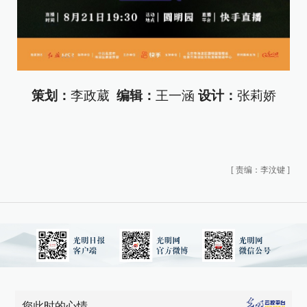
策划：
李政葳
编辑：
王一涵
设计：
张莉娇
[
责编：李汶键
]
您此时的心情