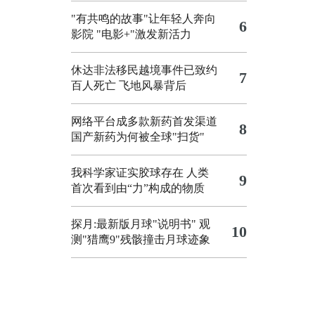
"有共鸣的故事"让年轻人奔向
6
影院
"电影+"激发新活力
休达非法移民越境事件已致约
7
百人死亡
飞地风暴背后
网络平台成多款新药首发渠道
8
国产新药为何被全球"扫货"
我科学家证实胶球存在 人类
9
首次看到由“力”构成的物质
探月:最新版月球"说明书"
观
10
测"猎鹰9"残骸撞击月球迹象