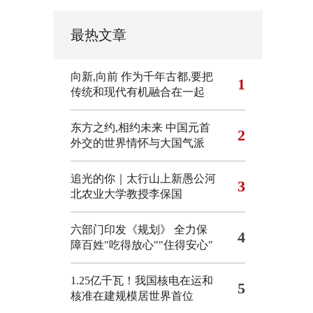
最热文章
向新,向前
作为千年古都,要把
1
传统和现代有机融合在一起
东方之约,相约未来 中国元首
2
外交的世界情怀与大国气派
追光的你｜太行山上新愚公河
3
北农业大学教授李保国
六部门印发《规划》 全力保
4
障百姓"吃得放心""住得安心"
1.25亿千瓦！我国核电在运和
5
核准在建规模居世界首位