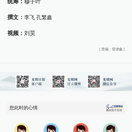
统筹：
穆子叶
撰文：
李飞 孔繁鑫
视频：
刘昊
[
责编：雷渺鑫
]
您此时的心情